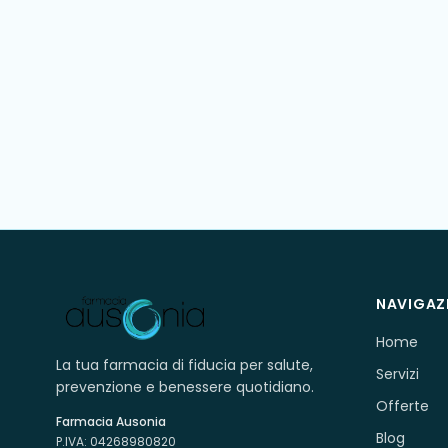
NAVIGAZ
Home
La tua farmacia di fiducia per salute,
Servizi
prevenzione e benessere quotidiano.
Offerte
Farmacia Ausonia
Blog
P.IVA:
04268980820