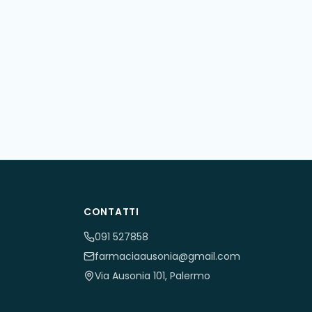
CONTATTI
091 527858
farmaciaausonia@gmail.com
Via Ausonia 101, Palermo